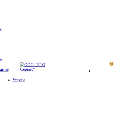
к
е
0
вание
Услуги