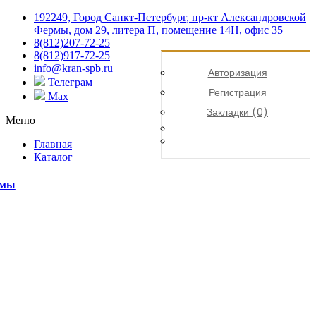
192249, Город Санкт-Петербург, пр-кт Александровской
Фермы, дом 29, литера П, помещение 14Н, офис 35
8(812)207-72-25
8(812)917-72-25
info@kran-spb.ru
Авторизация
Телеграм
Регистрация
Max
Закладки (0)
Меню
Главная
Каталог
емы