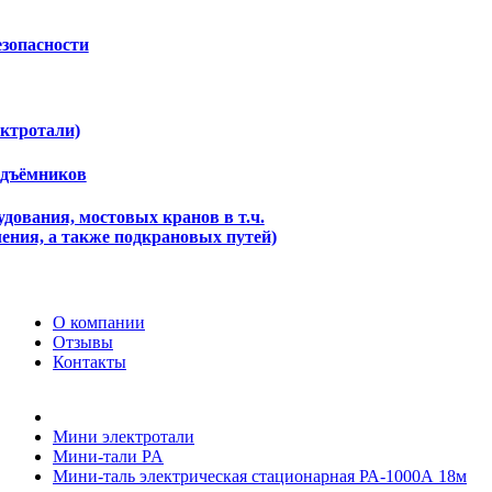
езопасности
ектротали)
одъёмников
дования, мостовых кранов в т.ч.
ения, а также подкрановых путей)
О компании
Отзывы
Контакты
Мини электротали
Мини-тали PA
Мини-таль электрическая стационарная РА-1000А 18м