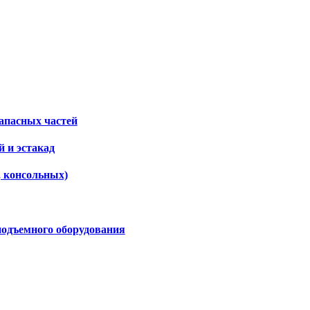
апасных частей
 и эстакад
, консольных)
подъемного оборудования