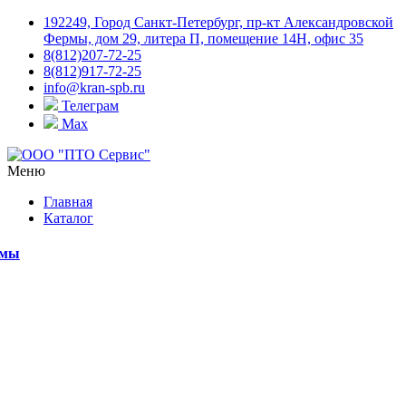
192249, Город Санкт-Петербург, пр-кт Александровской
Фермы, дом 29, литера П, помещение 14Н, офис 35
8(812)207-72-25
8(812)917-72-25
info@kran-spb.ru
Телеграм
Max
Меню
Главная
Каталог
емы