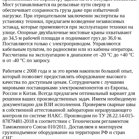
Мост устанавливается на рельсовые пути сверху и
обеспечивает сохранность груза даже при избыточной
нагрузке. При отрицательном заключении экспертизы на
установку техники, предлагаем возведение независимых
эстакад, которые применяются при эксплуатации техники на
улице. Опорные двухбалочные мостовые краны охватывают
до 34,5 м рабочей площади и поднимают груз до 36,0 м.
Поставляются только с электроприводом. Управляются
кабельным пультом, по радиосвязи или из кабины оператора.
Рассчитаны на эксплуатацию в диапазоне от -20 °С до +40 °С
и от -40 °С по запросу.
Работаем с 2008 года и за это время накопили большой опыт,
который позволяет предоставлять оборудование высокого
качества по доступным ценам. Сотрудничаем с лучшими
мировыми поставщиками электрокомпонентов из Европы,
России и Китая. Всегда предлагаем оптимальный вариант для
решения ваших производственных задач. Имеем необходимую
документацию для ВЗИ исполнения. Проверяем сварные швы
в собственной аттестованной лаборатории неразрушающего
контроля по системе НАКС. Производим по ТУ 28.22.14-015-
87879481-2018 в соответствии с Техническим регламентом
Таможенного Союза 010/2011. Доставляем и монтируем
грузоподъемное оборудование на территории РФ и стран
СНГ.