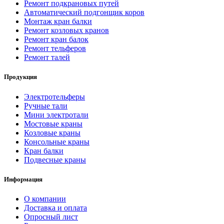
Ремонт подкрановых путей
Автоматический подгонщик коров
Монтаж кран балки
Ремонт козловых кранов
Ремонт кран балок
Ремонт тельферов
Ремонт талей
Продукция
Электротельферы
Ручные тали
Мини электротали
Мостовые краны
Козловые краны
Консольные краны
Кран балки
Подвесные краны
Информация
О компании
Доставка и оплата
Опросный лист