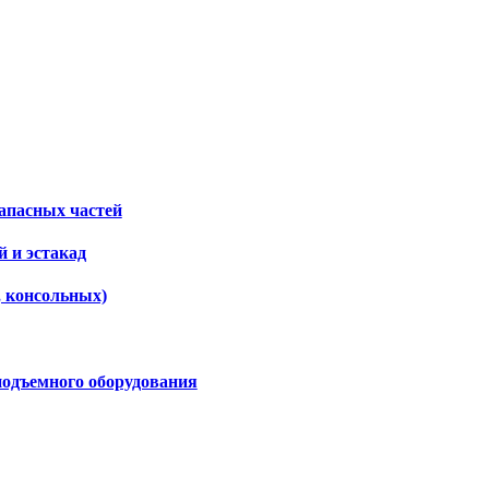
апасных частей
 и эстакад
, консольных)
подъемного оборудования