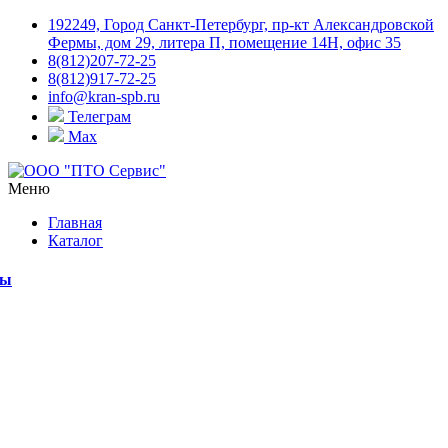
192249, Город Санкт-Петербург, пр-кт Александровской
Фермы, дом 29, литера П, помещение 14Н, офис 35
8(812)207-72-25
8(812)917-72-25
info@kran-spb.ru
Телеграм
Max
Меню
Главная
Каталог
мы