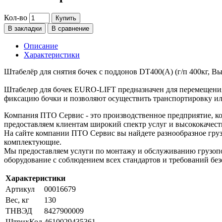
Кол-во
Купить
В закладки
В сравнение
Описание
Характеристики
Штабелёр для снятия бочек с поддонов DT400(A) (г/п 400кг, Вы
Штабелер для бочек EURO-LIFT предназначен для перемещени
фиксацию бочки и позволяют осуществить транспортировку или
Компания ПТО Сервис - это производственное предприятие, ко
предоставляем клиентам широкий спектр услуг и высококачест
На сайте компании ПТО Сервис вы найдете разнообразное груз
комплектующие.
Мы предоставляем услуги по монтажу и обслуживанию грузопо
оборудование с соблюдением всех стандартов и требований без
Характеристики
Артикул
00016679
Вес, кг
130
ТНВЭД
8427900009
ШтрихКод
4610029435361