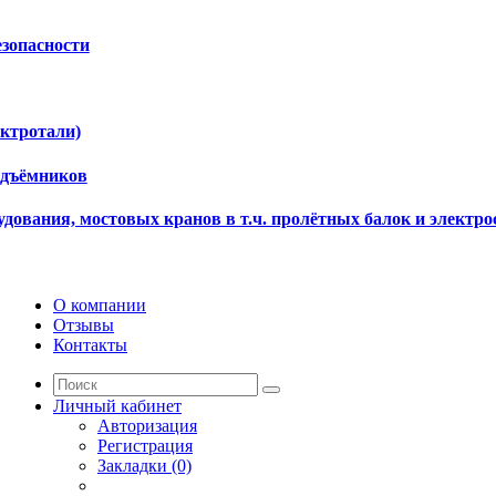
езопасности
ектротали)
одъёмников
дования, мостовых кранов в т.ч. пролётных балок и электро
О компании
Отзывы
Контакты
Личный кабинет
Авторизация
Регистрация
Закладки (0)