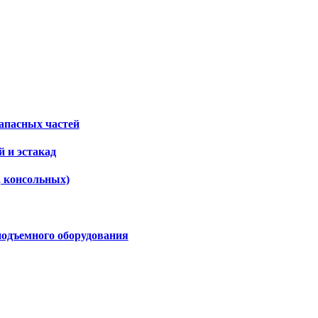
апасных частей
 и эстакад
, консольных)
подъемного оборудования