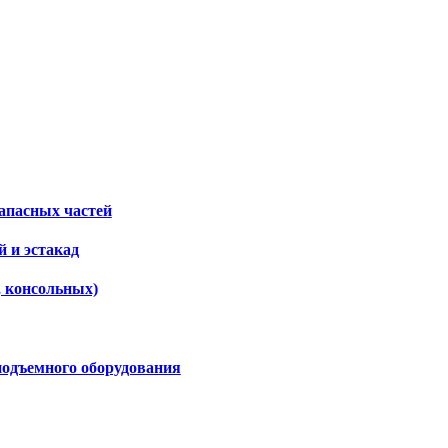
апасных частей
 и эстакад
, консольных)
подъемного оборудования