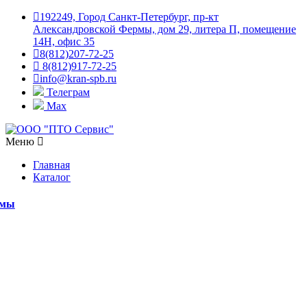
192249, Город Санкт-Петербург, пр-кт
Александровской Фермы, дом 29, литера П, помещение
14Н, офис 35
8(812)207-72-25
8(812)917-72-25
info@kran-spb.ru
Телеграм
Max
Меню
Главная
Каталог
емы