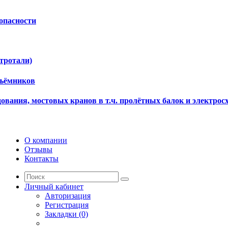
опасности
ктротали)
дъёмников
ования, мостовых кранов в т.ч. пролётных балок и электрос
О компании
Отзывы
Контакты
Личный кабинет
Авторизация
Регистрация
Закладки (0)