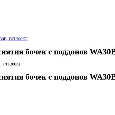
A30В, Г/П 300КГ
снятия бочек с поддонов WA30В
снятия бочек с поддонов WA30В