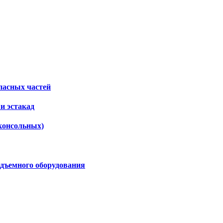
пасных частей
и эстакад
консольных)
дъемного оборудования