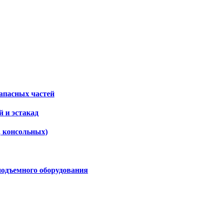
апасных частей
 и эстакад
, консольных)
подъемного оборудования