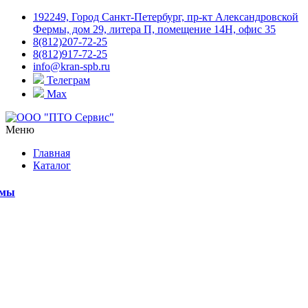
192249, Город Санкт-Петербург, пр-кт Александровской
Фермы, дом 29, литера П, помещение 14Н, офис 35
8(812)207-72-25
8(812)917-72-25
info@kran-spb.ru
Телеграм
Max
Меню
Главная
Каталог
емы