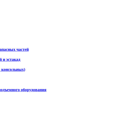
апасных частей
 и эстакад
, консольных)
подъемного оборудования