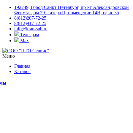
192249, Город Санкт-Петербург, пр-кт Александровской
Фермы, дом 29, литера П, помещение 14Н, офис 35
8(812)207-72-25
8(812)917-72-25
info@kran-spb.ru
Телеграм
Max
Меню
Главная
Каталог
емы