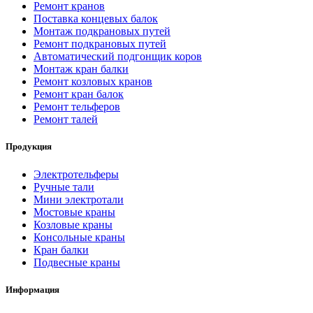
Ремонт кранов
Поставка концевых балок
Монтаж подкрановых путей
Ремонт подкрановых путей
Автоматический подгонщик коров
Монтаж кран балки
Ремонт козловых кранов
Ремонт кран балок
Ремонт тельферов
Ремонт талей
Продукция
Электротельферы
Ручные тали
Мини электротали
Мостовые краны
Козловые краны
Консольные краны
Кран балки
Подвесные краны
Информация