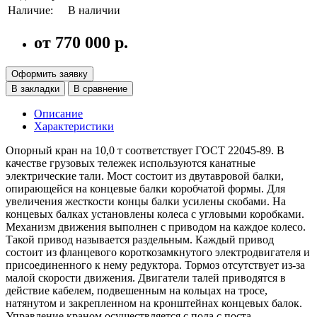
Наличие:
В наличии
от 770 000 р.
Оформить заявку
В закладки
В сравнение
Описание
Характеристики
Опорный кран на 10,0 т соответствует ГОСТ 22045-89. В
качестве грузовых тележек используются канатные
электрические тали. Мост состоит из двутавровой балки,
опирающейся на концевые балки коробчатой формы. Для
увеличения жесткости концы балки усилены скобами. На
концевых балках установлены колеса с угловыми коробками.
Механизм движения выполнен с приводом на каждое колесо.
Такой привод называется раздельным. Каждый привод
состоит из фланцевого короткозамкнутого электродвигателя и
присоединенного к нему редуктора. Тормоз отсутствует из-за
малой скорости движения. Двигатели талей приводятся в
действие кабелем, подвешенным на кольцах на тросе,
натянутом и закрепленном на кронштейнах концевых балок.
Управление краном осуществляется с пола с поста