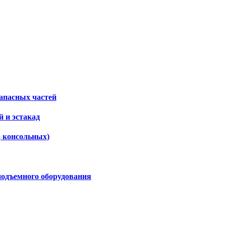
апасных частей
 и эстакад
, консольных)
подъемного оборудования