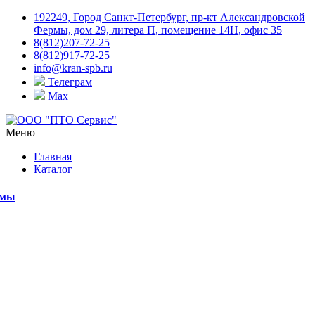
192249, Город Санкт-Петербург, пр-кт Александровской
Фермы, дом 29, литера П, помещение 14Н, офис 35
8(812)207-72-25
8(812)917-72-25
info@kran-spb.ru
Телеграм
Max
Меню
Главная
Каталог
емы