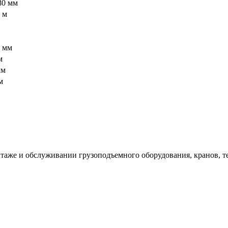
80 мм
 м
 мм
м
мм
м
таже и обслуживании грузоподъемного оборудования, кранов, т