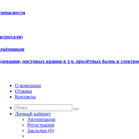
езопасности
ектротали)
одъёмников
дования, мостовых кранов в т.ч. пролётных балок и электро
О компании
Отзывы
Контакты
Личный кабинет
Авторизация
Регистрация
Закладки (0)