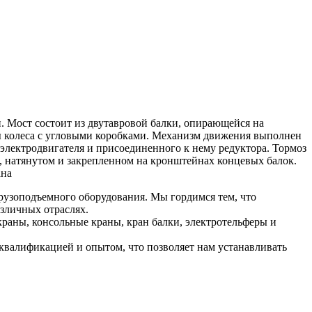
и. Мост состоит из двутавровой балки, опирающейся на
ы колеса с угловыми коробками. Механизм движения выполнен
электродвигателя и присоединенного к нему редуктора. Тормоз
е, натянутом и закрепленном на кронштейнах концевых балок.
ана
рузоподъемного оборудования. Мы гордимся тем, что
зличных отраслях.
раны, консольные краны, кран балки, электротельферы и
валификацией и опытом, что позволяет нам устанавливать