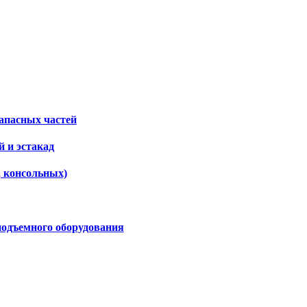
апасных частей
 и эстакад
, консольных)
подъемного оборудования