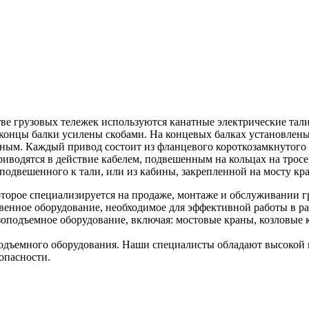
тве грузовых тележек используются канатные электрические тал
 концы балки усилены скобами. На концевых балках установлен
льным. Каждый привод состоит из фланцевого короткозамкнутого 
приводятся в действие кабелем, подвешенным на кольцах на трос
 подвешенного к тали, или из кабины, закрепленной на мосту кр
торое специализируется на продаже, монтаже и обслуживании г
венное оборудование, необходимое для эффективной работы в ра
оподъемное оборудование, включая: мостовые краны, козловые к
дъемного оборудования. Наши специалисты обладают высокой к
опасности.