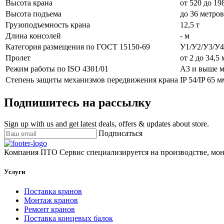
Высота крана
от 520 до 19
Высота подъема
до 36 метров
Грузоподъемность крана
12,5 т
Длина консолей
- м
Категория размещения по ГОСТ 15150-69
У1/У2/У3/У4
Пролет
от 2 до 34,5 
Режим работы по ISO 4301/01
А3 и выше 
Степень защиты механизмов передвижения крана
IP 54/IP 65 м
Подпишитесь на рассылку
Sign up with us and get latest deals, offers & updates about store.
Подписаться
Компания ПТО Сервис специализируется на производстве, мон
Услуги
Поставка кранов
Монтаж кранов
Ремонт кранов
Поставка концевых балок