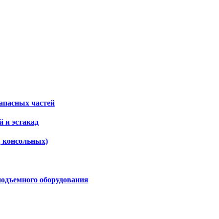
апасных частей
 и эстакад
, консольных)
подъемного оборудования