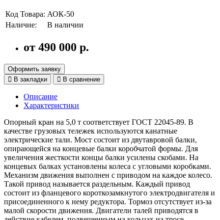
Код Товара:
АОК-50
Наличие:
В наличии
от 490 000 р.
Оформить заявку
В закладки
В сравнение
Описание
Характеристики
Опорный кран на 5,0 т соответствует ГОСТ 22045-89. В
качестве грузовых тележек используются канатные
электрические тали. Мост состоит из двутавровой балки,
опирающейся на концевые балки коробчатой формы. Для
увеличения жесткости концы балки усилены скобами. На
концевых балках установлены колеса с угловыми коробками.
Механизм движения выполнен с приводом на каждое колесо.
Такой привод называется раздельным. Каждый привод
состоит из фланцевого короткозамкнутого электродвигателя и
присоединенного к нему редуктора. Тормоз отсутствует из-за
малой скорости движения. Двигатели талей приводятся в
действие кабелем, подвешенным на кольцах на тросе,