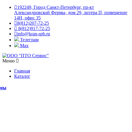
192249, Город Санкт-Петербург, пр-кт
Александровской Фермы, дом 29, литера П, помещение
14Н, офис 35
8(812)207-72-25
8(812)917-72-25
info@kran-spb.ru
Телеграм
Max
Меню
Главная
Каталог
емы