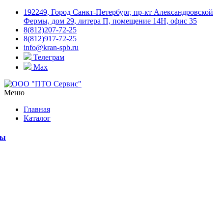
192249, Город Санкт-Петербург, пр-кт Александровской
Фермы, дом 29, литера П, помещение 14Н, офис 35
8(812)207-72-25
8(812)917-72-25
info@kran-spb.ru
Телеграм
Max
Меню
Главная
Каталог
мы