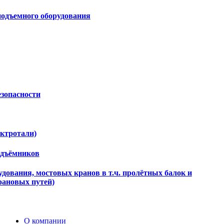
подъемного оборудования
езопасности
ектротали)
одъёмников
дования, мостовых кранов в т.ч. пролётных балок и
рановых путей)
О компании