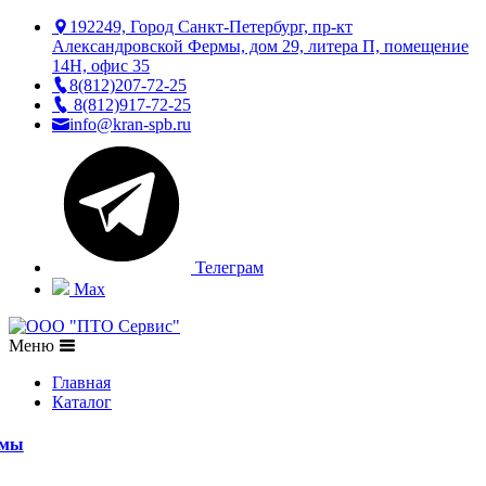
192249, Город Санкт-Петербург, пр-кт
Александровской Фермы, дом 29, литера П, помещение
14Н, офис 35
8(812)207-72-25
8(812)917-72-25
info@kran-spb.ru
Телеграм
Max
Меню
Главная
Каталог
емы