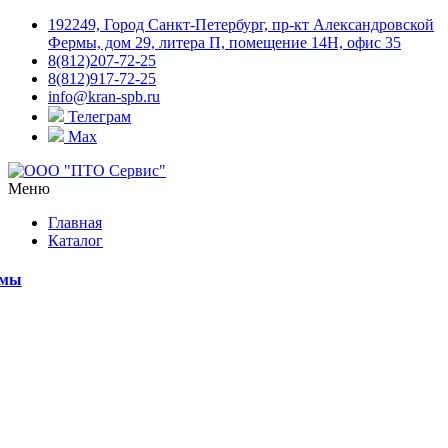
192249, Город Санкт-Петербург, пр-кт Александровской
Фермы, дом 29, литера П, помещение 14Н, офис 35
8(812)207-72-25
8(812)917-72-25
info@kran-spb.ru
Телеграм
Max
Меню
Главная
Каталог
емы