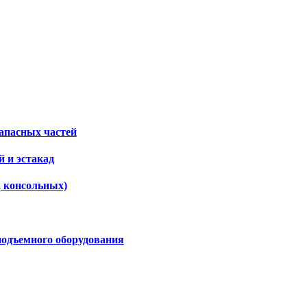
апасных частей
 и эстакад
, консольных)
подъемного оборудования