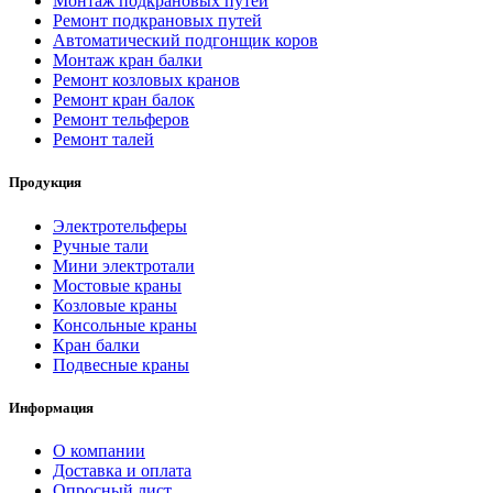
Монтаж подкрановых путей
Ремонт подкрановых путей
Автоматический подгонщик коров
Монтаж кран балки
Ремонт козловых кранов
Ремонт кран балок
Ремонт тельферов
Ремонт талей
Продукция
Электротельферы
Ручные тали
Мини электротали
Мостовые краны
Козловые краны
Консольные краны
Кран балки
Подвесные краны
Информация
О компании
Доставка и оплата
Опросный лист