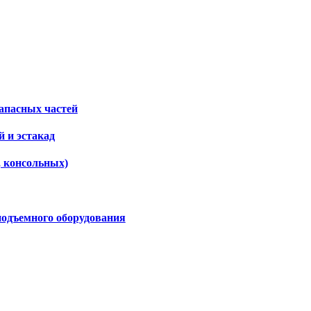
апасных частей
 и эстакад
, консольных)
подъемного оборудования