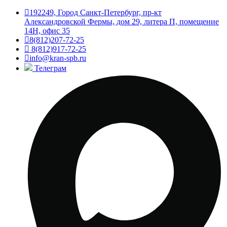
192249, Город Санкт-Петербург, пр-кт
Александровской Фермы, дом 29, литера П, помещение
14Н, офис 35
8(812)207-72-25
8(812)917-72-25
info@kran-spb.ru
Телеграм