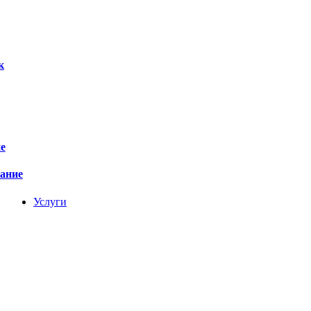
к
е
вание
Услуги