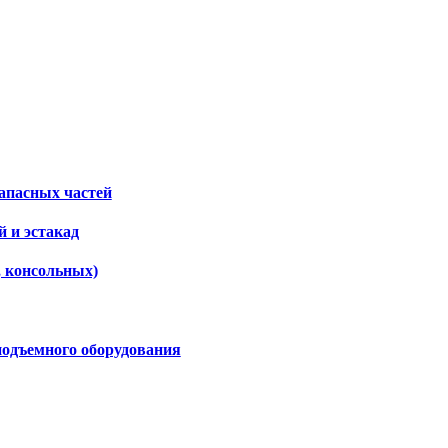
апасных частей
 и эстакад
, консольных)
подъемного оборудования