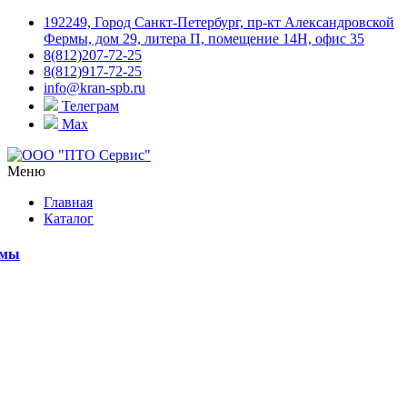
192249, Город Санкт-Петербург, пр-кт Александровской
Фермы, дом 29, литера П, помещение 14Н, офис 35
8(812)207-72-25
8(812)917-72-25
info@kran-spb.ru
Телеграм
Max
Меню
Главная
Каталог
емы