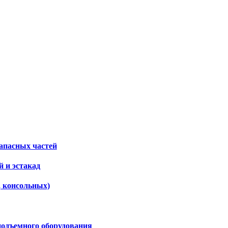
апасных частей
 и эстакад
, консольных)
подъемного оборудования