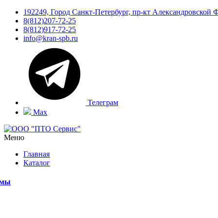
192249, Город Санкт-Петербург, пр-кт Александровской 
8(812)207-72-25
8(812)917-72-25
info@kran-spb.ru
Телеграм
Max
Меню
Главная
Каталог
емы