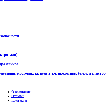
езопасности
ектротали)
одъёмников
дования, мостовых кранов в т.ч. пролётных балок и электро
О компании
Отзывы
Контакты