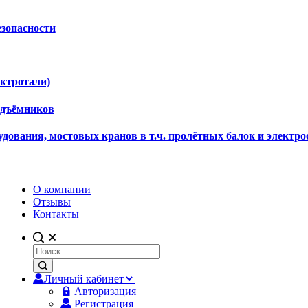
езопасности
ектротали)
одъёмников
дования, мостовых кранов в т.ч. пролётных балок и электро
О компании
Отзывы
Контакты
Личный кабинет
Авторизация
Регистрация