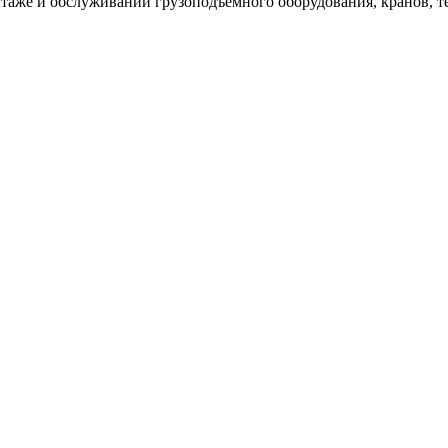
таже и обслуживании грузоподъемного оборудования, кранов, т