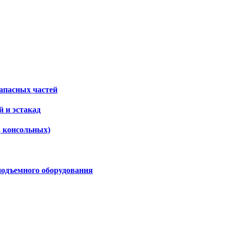
апасных частей
 и эстакад
, консольных)
подъемного оборудования