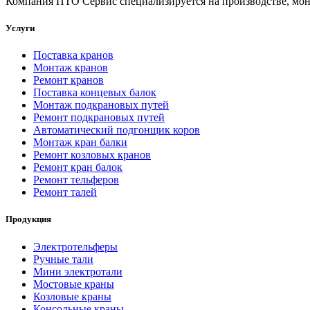
Компания ПТО Сервис специализируется на производстве, мон
Услуги
Поставка кранов
Монтаж кранов
Ремонт кранов
Поставка концевых балок
Монтаж подкрановых путей
Ремонт подкрановых путей
Автоматический подгонщик коров
Монтаж кран балки
Ремонт козловых кранов
Ремонт кран балок
Ремонт тельферов
Ремонт талей
Продукция
Электротельферы
Ручные тали
Мини электротали
Мостовые краны
Козловые краны
Консольные краны