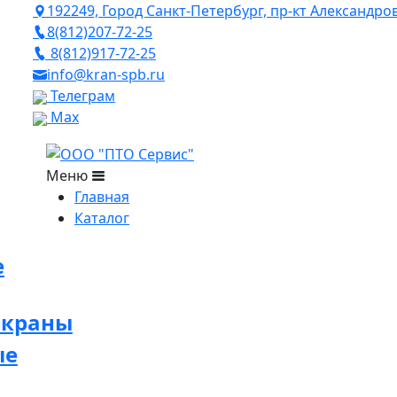
192249, Город Санкт-Петербург, пр-кт Александро
8(812)207-72-25
8(812)917-72-25
info@kran-spb.ru
Телеграм
Max
Меню
Главная
Каталог
е
 краны
ые