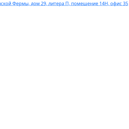
вской Фермы, дом 29, литера П, помещение 14Н, офис 35