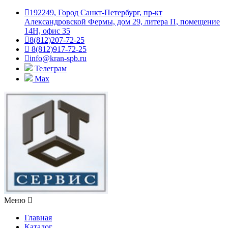
192249, Город Санкт-Петербург, пр-кт
Александровской Фермы, дом 29, литера П, помещение
14Н, офис 35
8(812)207-72-25
8(812)917-72-25
info@kran-spb.ru
Телеграм
Max
Меню
Главная
Каталог