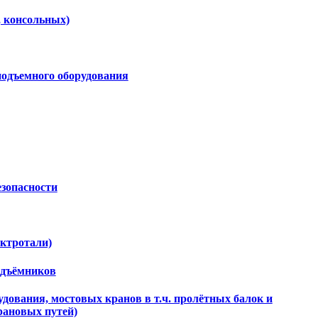
, консольных)
подъемного оборудования
езопасности
ектротали)
одъёмников
дования, мостовых кранов в т.ч. пролётных балок и
рановых путей)