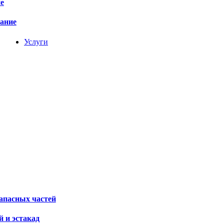
е
вание
Услуги
апасных частей
 и эстакад