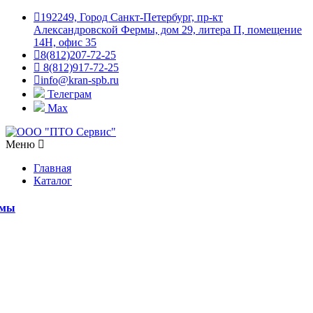
192249, Город Санкт-Петербург, пр-кт
Александровской Фермы, дом 29, литера П, помещение
14Н, офис 35
8(812)207-72-25
8(812)917-72-25
info@kran-spb.ru
Телеграм
Max
Меню
Главная
Каталог
емы