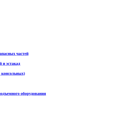
апасных частей
 и эстакад
, консольных)
подъемного оборудования