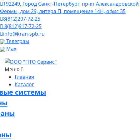
192249, Город Санкт-Петербург, пр-кт Александровской
Фермы, дом 29, литера П, помещение 14Н, офис 35
8(812)207-72-25
8(812)917-72-25
info@kran-spb.ru
Телеграм
Max
Меню
Главная
Каталог
овые системы
ны
раны
аны