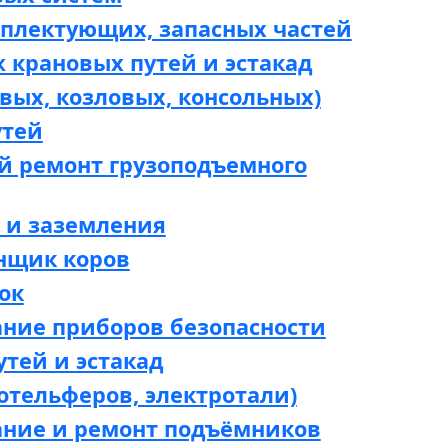
мплектующих, запасных частей
 крановых путей и эстакад
вых, козловых, консольных)
утей
й ремонт грузоподъемного
 и заземления
нщик коров
ок
ание приборов безопасности
утей и эстакад
отельферов, электротали)
ание и ремонт подъёмников