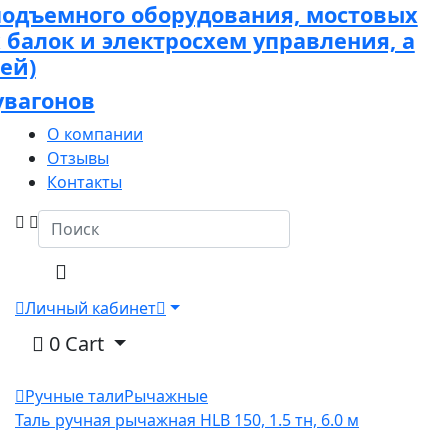
подъемного оборудования, мостовых
х балок и электросхем управления, а
ей)
увагонов
О компании
Отзывы
Контакты
Личный кабинет
0
Cart
Ручные тали
Рычажные
Таль ручная рычажная HLB 150, 1.5 тн, 6.0 м