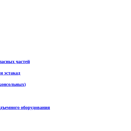
пасных частей
и эстакад
консольных)
дъемного оборудования