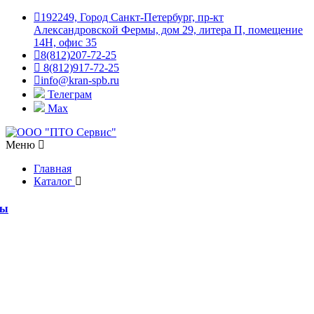
192249, Город Санкт-Петербург, пр-кт
Александровской Фермы, дом 29, литера П, помещение
14Н, офис 35
8(812)207-72-25
8(812)917-72-25
info@kran-spb.ru
Телеграм
Max
Меню
Главная
Каталог
мы