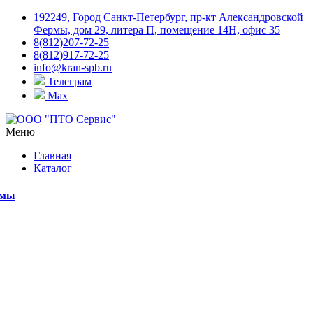
192249, Город Санкт-Петербург, пр-кт Александровской
Фермы, дом 29, литера П, помещение 14Н, офис 35
8(812)207-72-25
8(812)917-72-25
info@kran-spb.ru
Телеграм
Max
Меню
Главная
Каталог
емы