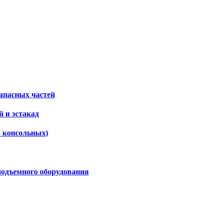
апасных частей
 и эстакад
, консольных)
подъемного оборудования