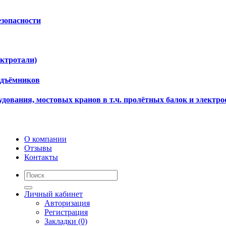
езопасности
ектротали)
одъёмников
дования, мостовых кранов в т.ч. пролётных балок и электро
О компании
Отзывы
Контакты
Личный кабинет
Авторизация
Регистрация
Закладки (0)