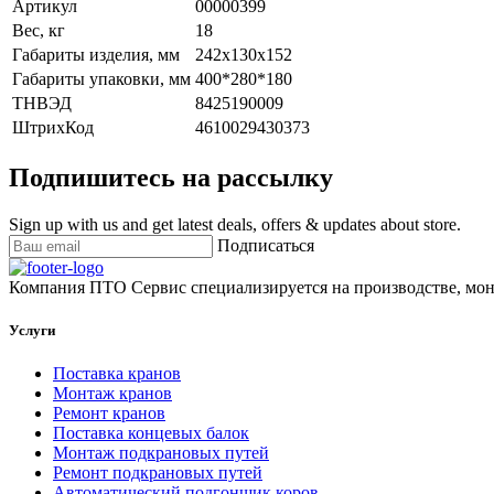
Артикул
00000399
Вес, кг
18
Габариты изделия, мм
242х130х152
Габариты упаковки, мм
400*280*180
ТНВЭД
8425190009
ШтрихКод
4610029430373
Подпишитесь на рассылку
Sign up with us and get latest deals, offers & updates about store.
Подписаться
Компания ПТО Сервис специализируется на производстве, мон
Услуги
Поставка кранов
Монтаж кранов
Ремонт кранов
Поставка концевых балок
Монтаж подкрановых путей
Ремонт подкрановых путей
Автоматический подгонщик коров