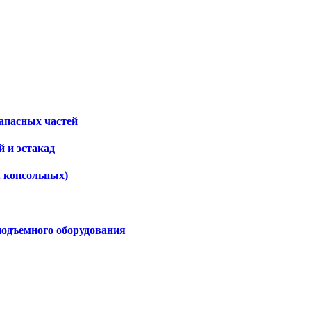
апасных частей
 и эстакад
, консольных)
подъемного оборудования