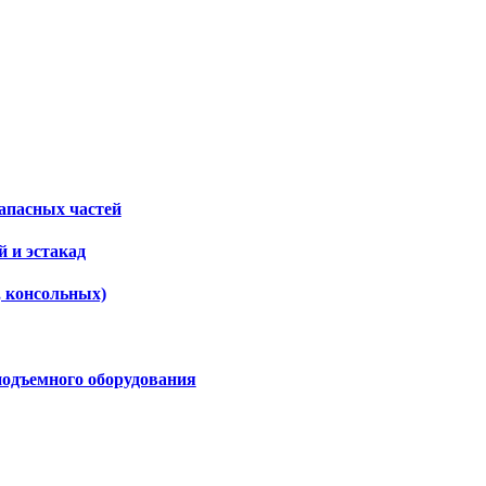
апасных частей
 и эстакад
, консольных)
подъемного оборудования