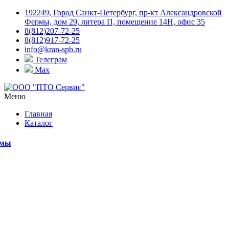
192249, Город Санкт-Петербург, пр-кт Александровской
Фермы, дом 29, литера П, помещение 14Н, офис 35
8(812)207-72-25
8(812)917-72-25
info@kran-spb.ru
Телеграм
Max
Меню
Главная
Каталог
емы