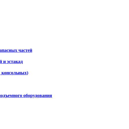
апасных частей
 и эстакад
, консольных)
подъемного оборудования