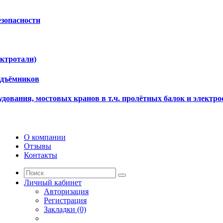
езопасности
ектротали)
одъёмников
дования, мостовых кранов в т.ч. пролётных балок и электро
О компании
Отзывы
Контакты
Личный кабинет
Авторизация
Регистрация
Закладки (0)