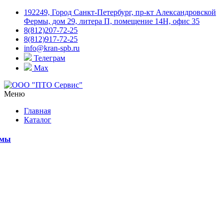
192249, Город Санкт-Петербург, пр-кт Александровской
Фермы, дом 29, литера П, помещение 14Н, офис 35
8(812)207-72-25
8(812)917-72-25
info@kran-spb.ru
Телеграм
Max
Меню
Главная
Каталог
емы