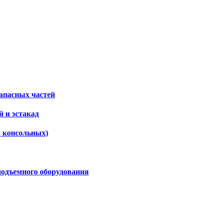
апасных частей
 и эстакад
, консольных)
подъемного оборудования