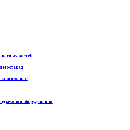
апасных частей
 и эстакад
, консольных)
подъемного оборудования