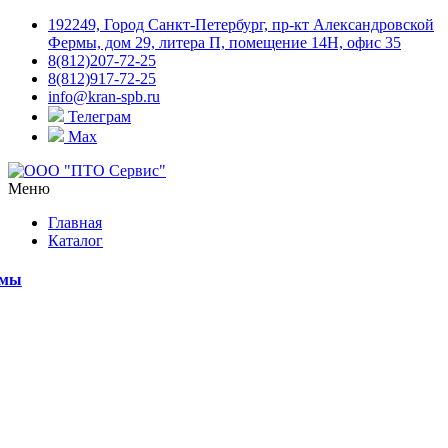
192249, Город Санкт-Петербург, пр-кт Александровской
Фермы, дом 29, литера П, помещение 14Н, офис 35
8(812)207-72-25
8(812)917-72-25
info@kran-spb.ru
Телеграм
Max
Меню
Главная
Каталог
емы