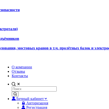
езопасности
ектротали)
одъёмников
дования, мостовых кранов в т.ч. пролётных балок и электро
О компании
Отзывы
Контакты
Личный кабинет
Авторизация
Регистрация