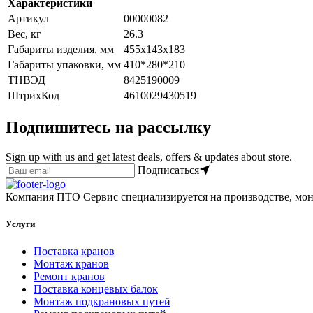
Характеристики
Артикул
00000082
Вес, кг
26.3
Габариты изделия, мм
455х143х183
Габариты упаковки, мм
410*280*210
ТНВЭД
8425190009
ШтрихКод
4610029430519
Подпишитесь на рассылку
Sign up with us and get latest deals, offers & updates about store.
Подписаться
Компания ПТО Сервис специализируется на производстве, мон
Услуги
Поставка кранов
Монтаж кранов
Ремонт кранов
Поставка концевых балок
Монтаж подкрановых путей