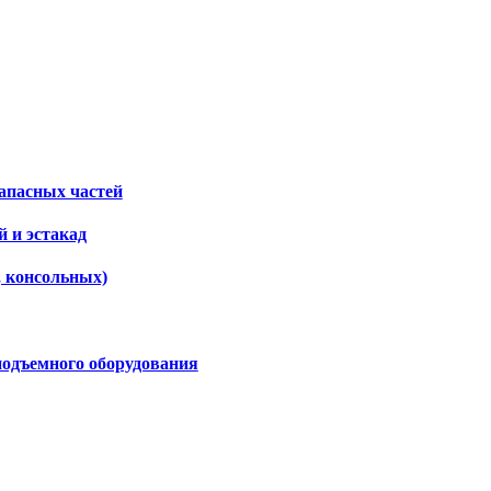
апасных частей
 и эстакад
, консольных)
подъемного оборудования