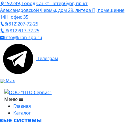
192249, Город Санкт-Петербург, пр-кт
Александровской Фермы, дом 29, литера П, помещение
14Н, офис 35
8(812)207-72-25
8(812)917-72-25
info@kran-spb.ru
Телеграм
Max
Меню
Главная
Каталог
овые системы