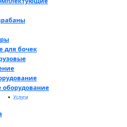
комплектующие
арабаны
оры
 для бочек
рузовые
ение
орудование
е оборудование
Услуги
а