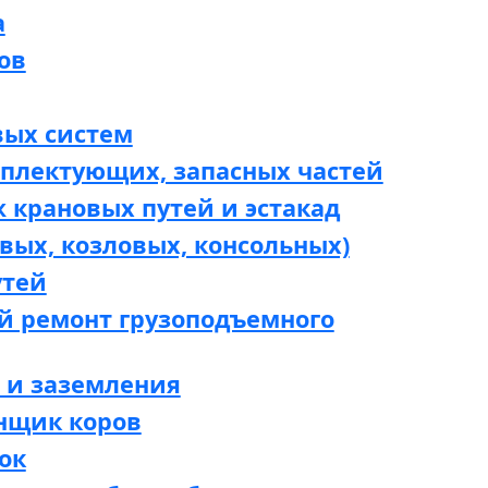
а
ов
вых систем
мплектующих, запасных частей
 крановых путей и эстакад
вых, козловых, консольных)
утей
й ремонт грузоподъемного
 и заземления
нщик коров
ок