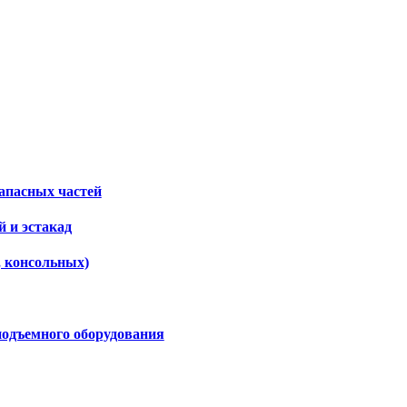
апасных частей
 и эстакад
, консольных)
подъемного оборудования