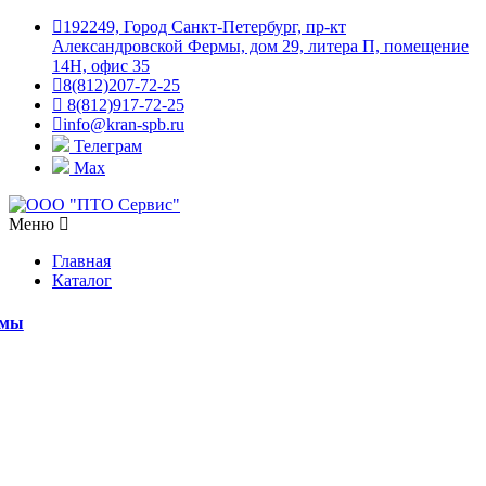
192249, Город Санкт-Петербург, пр-кт
Александровской Фермы, дом 29, литера П, помещение
14Н, офис 35
8(812)207-72-25
8(812)917-72-25
info@kran-spb.ru
Телеграм
Max
Меню
Главная
Каталог
емы