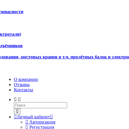
езопасности
ектротали)
одъёмников
дования, мостовых кранов в т.ч. пролётных балок и электро
О компании
Отзывы
Контакты
Личный кабинет
Авторизация
Регистрация