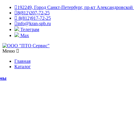
192249, Город Санкт-Петербург, пр-кт Александровской
8(812)207-72-25
8(812)917-72-25
info@kran-spb.ru
Телеграм
Max
Меню
Главная
Каталог
емы