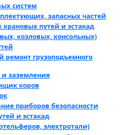
вых систем
мплектующих, запасных частей
 крановых путей и эстакад
вых, козловых, консольных)
утей
й ремонт грузоподъемного
 и заземления
нщик коров
ок
ание приборов безопасности
утей и эстакад
отельферов, электротали)