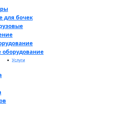
оры
 для бочек
рузовые
ение
орудование
е оборудование
Услуги
а
а
ов