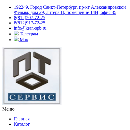
192249, Город Санкт-Петербург, пр-кт Александровской
Фермы, дом 29, литера П, помещение 14Н, офис 35
8(812)207-72-25
8(812)917-72-25
info@kran-spb.ru
Телеграм
Max
Меню
Главная
Каталог