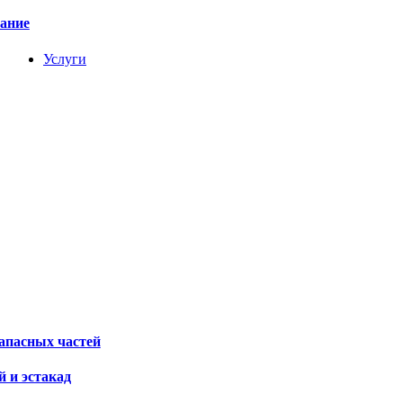
вание
Услуги
апасных частей
 и эстакад