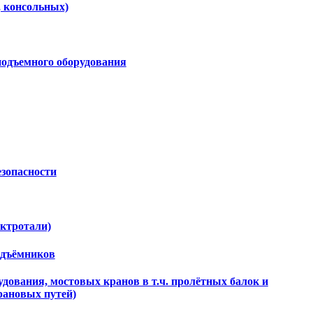
, консольных)
подъемного оборудования
езопасности
ектротали)
одъёмников
дования, мостовых кранов в т.ч. пролётных балок и
рановых путей)