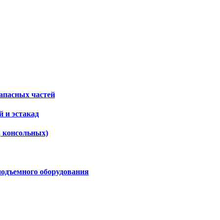
апасных частей
 и эстакад
, консольных)
подъемного оборудования