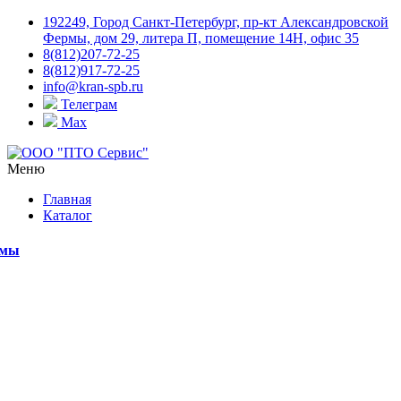
192249, Город Санкт-Петербург, пр-кт Александровской
Фермы, дом 29, литера П, помещение 14Н, офис 35
8(812)207-72-25
8(812)917-72-25
info@kran-spb.ru
Телеграм
Max
Меню
Главная
Каталог
емы