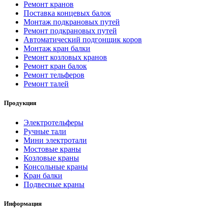
Ремонт кранов
Поставка концевых балок
Монтаж подкрановых путей
Ремонт подкрановых путей
Автоматический подгонщик коров
Монтаж кран балки
Ремонт козловых кранов
Ремонт кран балок
Ремонт тельферов
Ремонт талей
Продукция
Электротельферы
Ручные тали
Мини электротали
Мостовые краны
Козловые краны
Консольные краны
Кран балки
Подвесные краны
Информация