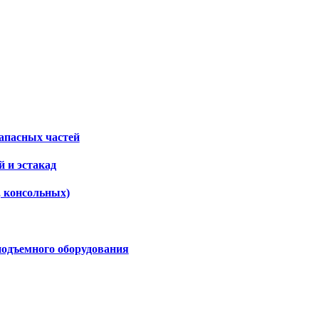
апасных частей
 и эстакад
, консольных)
подъемного оборудования