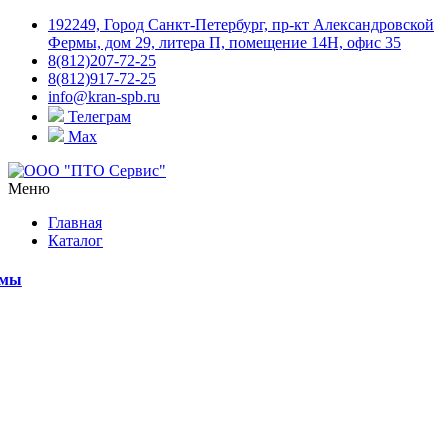
192249, Город Санкт-Петербург, пр-кт Александровской
Фермы, дом 29, литера П, помещение 14Н, офис 35
8(812)207-72-25
8(812)917-72-25
info@kran-spb.ru
Телеграм
Max
Меню
Главная
Каталог
емы