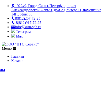
192249, Город Санкт-Петербург, пр-кт
Александровской Фермы, дом 29, литера П, помещение
14Н, офис 35
8(812)207-72-25
8(812)917-72-25
info@kran-spb.ru
Телеграм
Max
Меню
Главная
Каталог
емы