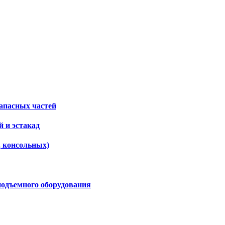
апасных частей
 и эстакад
, консольных)
подъемного оборудования