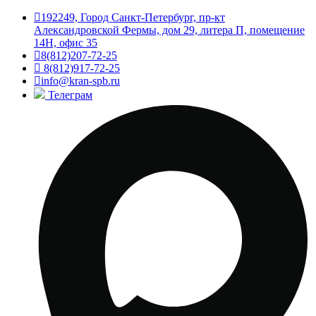
192249, Город Санкт-Петербург, пр-кт
Александровской Фермы, дом 29, литера П, помещение
14Н, офис 35
8(812)207-72-25
8(812)917-72-25
info@kran-spb.ru
Телеграм