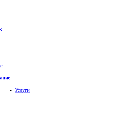
к
е
вание
Услуги