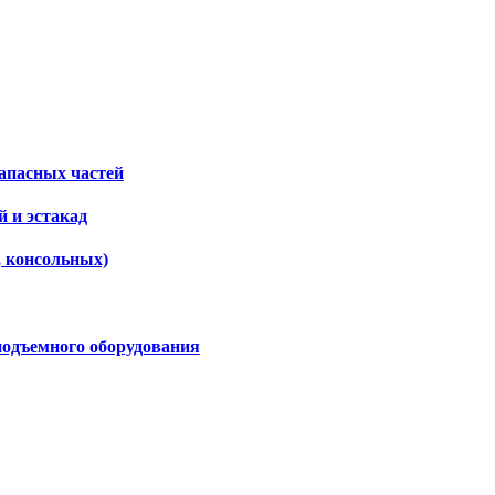
апасных частей
 и эстакад
, консольных)
подъемного оборудования