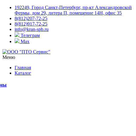
192249, Город Санкт-Петербург, пр-кт Александровской
Фермы, дом 29, литера П, помещение 14Н, офис 35
8(812)207-72-25
8(812)917-72-25
info@kran-spb.ru
Телеграм
Max
Меню
Главная
Каталог
емы