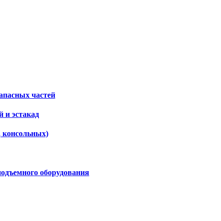
апасных частей
 и эстакад
, консольных)
подъемного оборудования