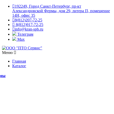
192249, Город Санкт-Петербург, пр-кт
Александровской Фермы, дом 29, литера П, помещение
14Н, офис 35
8(812)207-72-25
8(812)917-72-25
info@kran-spb.ru
Телеграм
Max
Меню
Главная
Каталог
емы