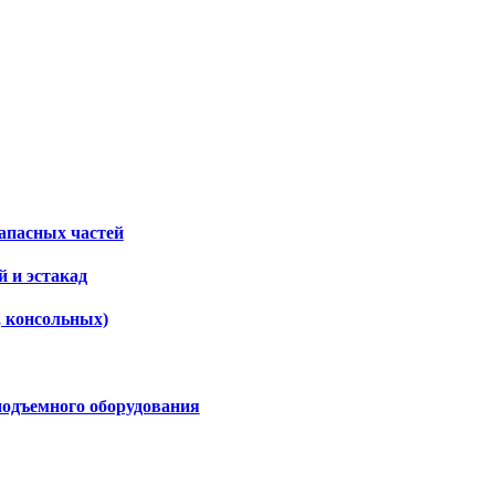
апасных частей
 и эстакад
, консольных)
подъемного оборудования