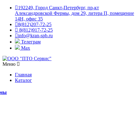
192249, Город Санкт-Петербург, пр-кт
Александровской Фермы, дом 29, литера П, помещение
14Н, офис 35
8(812)207-72-25
8(812)917-72-25
info@kran-spb.ru
Телеграм
Max
Меню
Главная
Каталог
емы