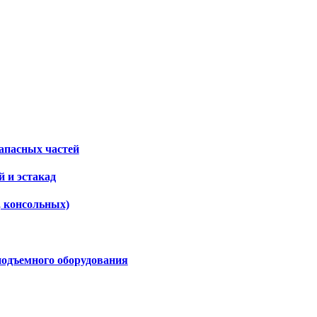
апасных частей
 и эстакад
, консольных)
подъемного оборудования