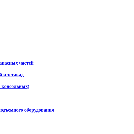
апасных частей
 и эстакад
, консольных)
подъемного оборудования