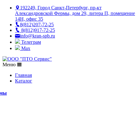
192249, Город Санкт-Петербург, пр-кт
Александровской Фермы, дом 29, литера П, помещение
14Н, офис 35
8(812)207-72-25
8(812)917-72-25
info@kran-spb.ru
Телеграм
Max
Меню
Главная
Каталог
емы