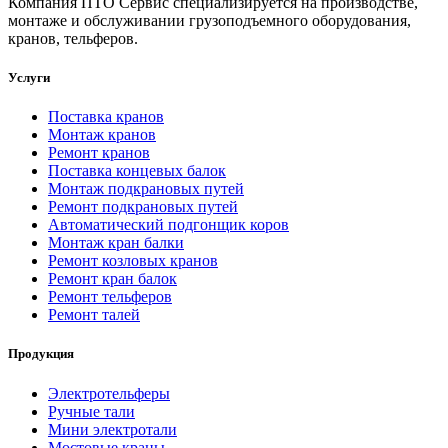
Компания ПТО Сервис специализируется на производстве,
монтаже и обслуживании грузоподъемного оборудования,
кранов, тельферов.
Услуги
Поставка кранов
Монтаж кранов
Ремонт кранов
Поставка концевых балок
Монтаж подкрановых путей
Ремонт подкрановых путей
Автоматический подгонщик коров
Монтаж кран балки
Ремонт козловых кранов
Ремонт кран балок
Ремонт тельферов
Ремонт талей
Продукция
Электротельферы
Ручные тали
Мини электротали
Мостовые краны