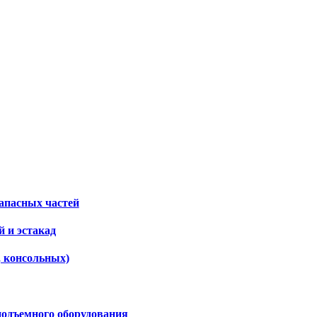
апасных частей
 и эстакад
, консольных)
подъемного оборудования