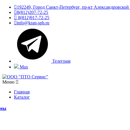
192249, Город Санкт-Петербург, пр-кт Александровской
8(812)207-72-25
8(812)917-72-25
info@kran-spb.ru
Телеграм
Max
Меню
Главная
Каталог
емы