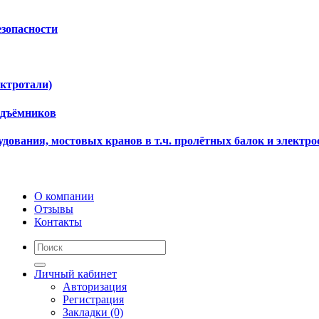
езопасности
ектротали)
одъёмников
дования, мостовых кранов в т.ч. пролётных балок и электро
О компании
Отзывы
Контакты
Личный кабинет
Авторизация
Регистрация
Закладки (0)