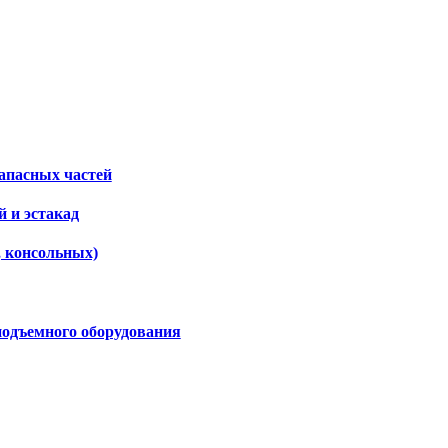
апасных частей
 и эстакад
, консольных)
подъемного оборудования