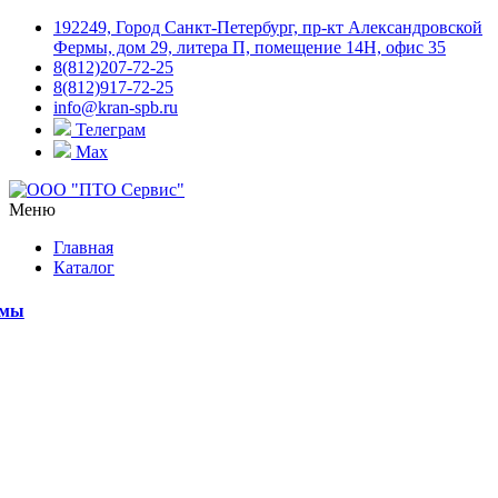
192249, Город Санкт-Петербург, пр-кт Александровской
Фермы, дом 29, литера П, помещение 14Н, офис 35
8(812)207-72-25
8(812)917-72-25
info@kran-spb.ru
Телеграм
Max
Меню
Главная
Каталог
емы