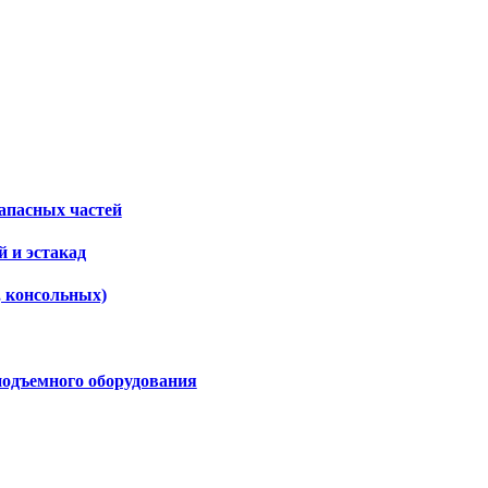
апасных частей
 и эстакад
, консольных)
подъемного оборудования