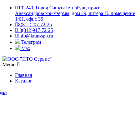
192249, Город Санкт-Петербург, пр-кт
Александровской Фермы, дом 29, литера П, помещение
14Н, офис 35
8(812)207-72-25
8(812)917-72-25
info@kran-spb.ru
Телеграм
Max
Меню
Главная
Каталог
емы