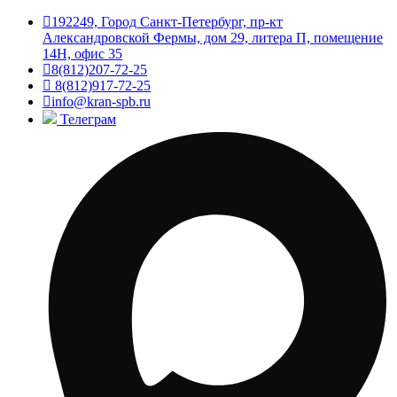
192249, Город Санкт-Петербург, пр-кт
Александровской Фермы, дом 29, литера П, помещение
14Н, офис 35
8(812)207-72-25
8(812)917-72-25
info@kran-spb.ru
Телеграм