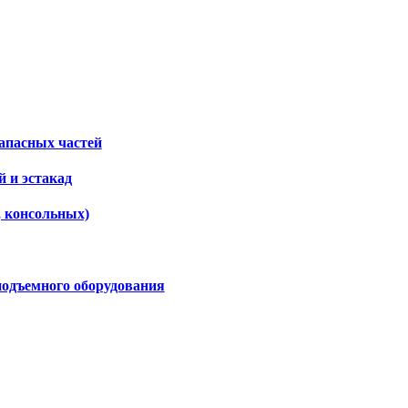
апасных частей
 и эстакад
, консольных)
подъемного оборудования