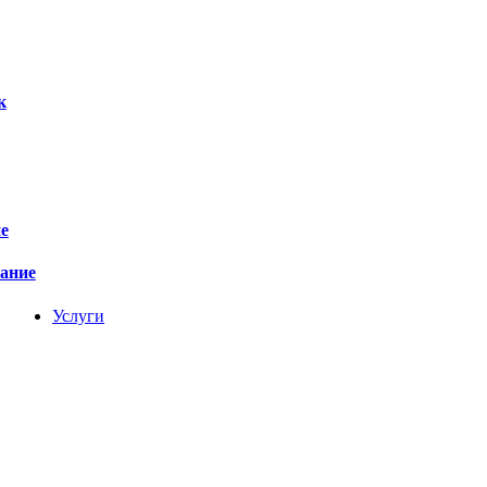
к
е
вание
Услуги