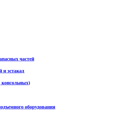
апасных частей
 и эстакад
, консольных)
подъемного оборудования