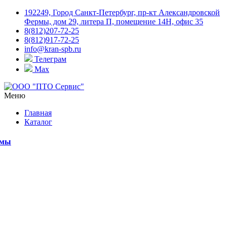
192249, Город Санкт-Петербург, пр-кт Александровской
Фермы, дом 29, литера П, помещение 14Н, офис 35
8(812)207-72-25
8(812)917-72-25
info@kran-spb.ru
Телеграм
Max
Меню
Главная
Каталог
емы