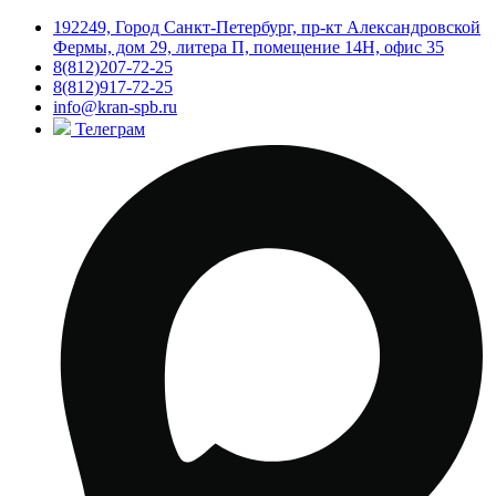
192249, Город Санкт-Петербург, пр-кт Александровской
Фермы, дом 29, литера П, помещение 14Н, офис 35
8(812)207-72-25
8(812)917-72-25
info@kran-spb.ru
Телеграм